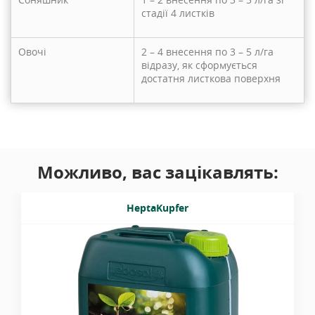
стадії 4 листків
Овочі
2 – 4 внесення по 3 – 5 л/га
відразу, як сформується
достатня листкова поверхня
Можливо, вас зацікавлять:
HeptaKupfer
Містить мідь у вигляді комплексу