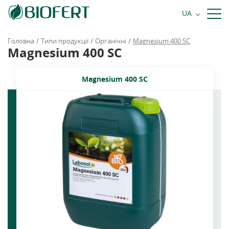
+38 068 484 81 81
UA
Замовити дзвінок
/
/
/
Головна
Типи продукції
Органічні
Magnesium 400 SC
Magnesium 400 SC
Magnesium 400 SC