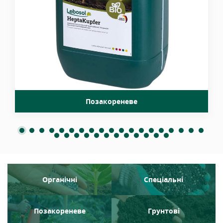
гептаглюконової кислоти, яке швидко та...
Позакореневе
Органічні
Спеціальні
Позакореневе
Грунтові