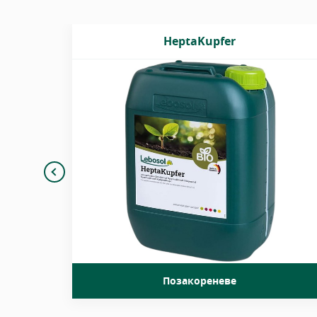
HeptaKupfer
Містить мідь у вигляді комплексу
оксиду
гептаглюконової кислоти, яке швидко та
ефективно засвоюється листям рослин.
Позакореневе