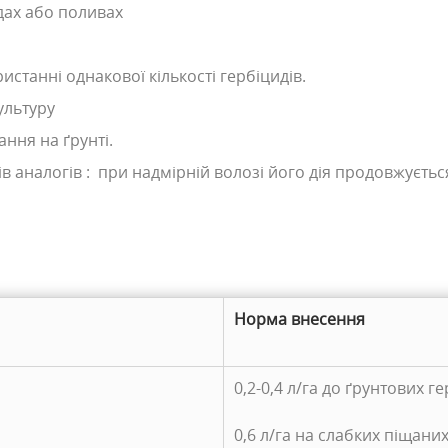
дах або поливах
станні однакової кількості гербіцидів.
ультуру
ння на ґрунті.
 аналогів : при надмірній волозі його дія продовжується
Норма внесення
0,2-0,4 л/га до ґрунтових ге
0,6 л/га на слабких піщани