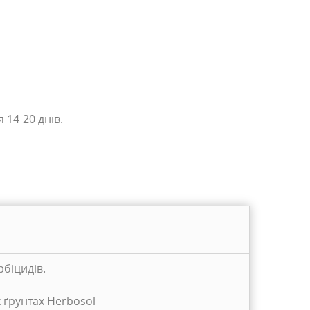
 14-20 днів.
рбіцидів.
х ґрунтах Herbosol