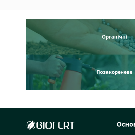
Органічні
Позакореневе
Осно