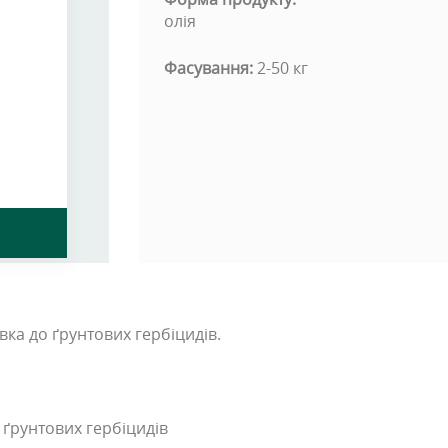
олія
Фасування:
2-50 кг
ка до ґрунтових гербіцидів.
 ґрунтових гербіцидів