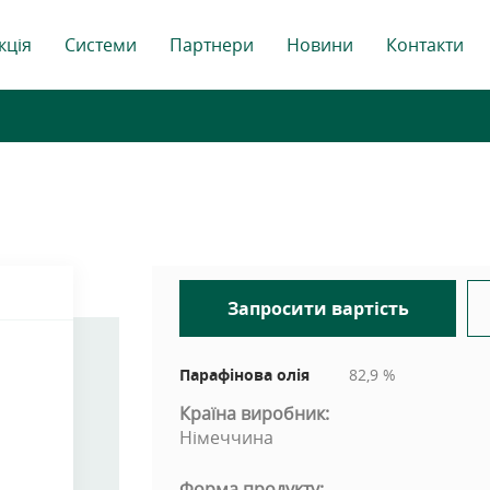
кція
Системи
Партнери
Новини
Контакти
Запросити вартість
Парафінова олія
82,9 %
Країна виробник:
Німеччина
Форма продукту: