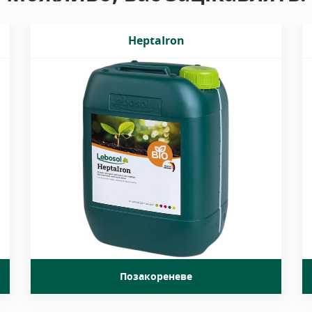
HeptaIron
Високоякісне позакореневе добриво,
розроблене для цільового
забезпечення рослин залізом.
Позакореневе