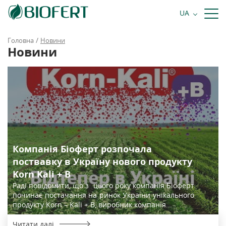
+38 068 484 81 81
UA
Замовити дзвінок
/
Головна
Новини
Новини
Компанія Біоферт розпочала
поствавку в Україну нового продукту
Korn Kali + B
Раді повідомити, що з цього року компанія Біоферт
починає постачання на ринок України унікального
продукту Korn – Kali + B, виробник компанія...
Читати далі