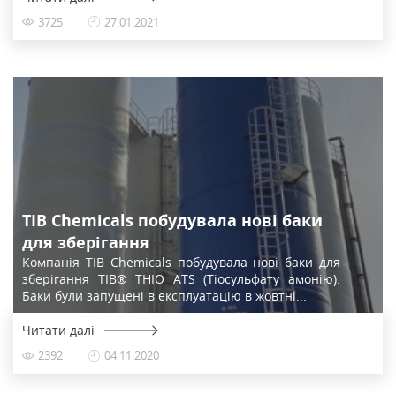
3725
27.01.2021
TIB Chemicals побудувала нові баки
для зберігання
Компанія TIB Chemicals побудувала нові баки для
зберігання TIB® THIO ATS (Тіосульфату амонію).
Баки були запущені в експлуатацію в жовтні...
Читати далі
2392
04.11.2020