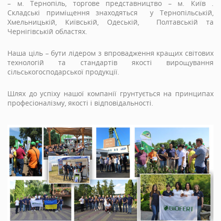
– м. Тернопіль, торгове представництво – м. Київ .
Складські приміщення знаходяться у Тернопільській,
Хмельницькій, Київській, Одеській, Полтавській та
Чернігівській областях.
Наша ціль – бути лiдером з впровадження кращих свiтових
технологiй та стандартiв якостi вирощування
сiльськогосподарської продукцiї.
Шлях до успiху нашої компанiї грунтується на принципах
професiоналiзму, якостi i вiдповiдальностi.