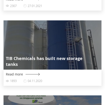
2307
27.01.2021
TIB Chemicals has built new storage
tanks
Read more
1893
04.11.2020