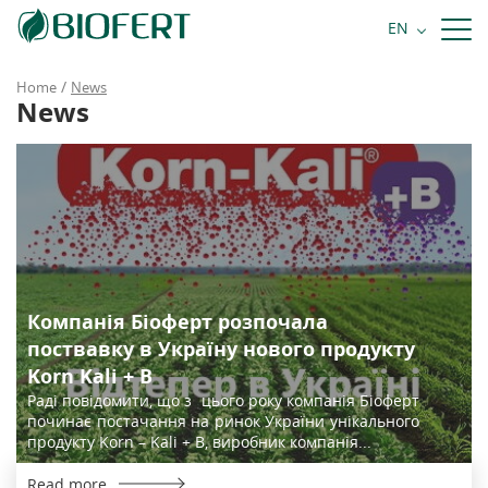
+38 068 484 81 81
EN
Order a call
/
Home
News
News
Компанія Біоферт розпочала
поствавку в Україну нового продукту
Korn Kali + B
Раді повідомити, що з цього року компанія Біоферт
починає постачання на ринок України унікального
продукту Korn – Kali + B, виробник компанія...
Read more