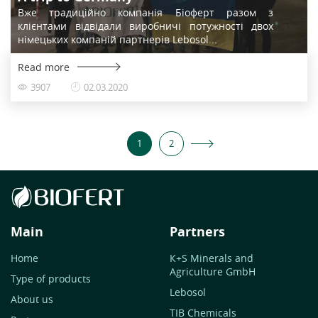
Вже традиційно компанія Біоферт разом з
клієнтами відвідали виробничі потужності двох
німецьких компаній партнерів Lebosol...
Read more
3907
02.03.2020
1
2
Main
Partners
Home
К+S Minerals and
Agriculture GmbH
Type of products
Lebosol
About us
TIB Chemicals