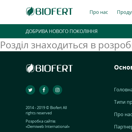
Про нас
Проду
ДОБРИВА НОВОГО ПОКОЛІННЯ
Розділ знаходиться в розроб
Осно
Головн
Типи пр
2014 - 2019 © Biofert All
rights reserved
Про на
Розробка сайтів:
Партне
«Demiweb International»