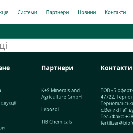
кція
Системи
Партнери
Новини
Контакти
ці
вне
Партнери
Контакти
а
К+S Minerals and
ТОВ «Біоферт
Agriculture GmbH
47722, Терноп
одукції
Тернопільськи
Lebosol
с.Великі Гаї, в
с
Тел./Факс: +38
TIB Chemicals
fertilizer@bio
ри