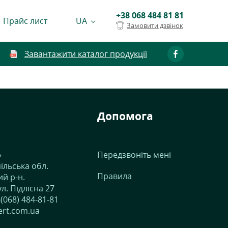
+38 068 484 81 81
Прайс лист
UA
Замовити дзвінок
Завантажити каталог продукції
Допомога
»
Передзвоніть мені
ільська обл.
Правила
й р-н.
ул. Підлісна 27
(068) 484-81-81
fert.com.ua