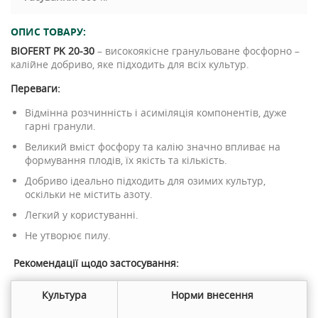
ОПИС ТОВАРУ:
BIOFERT
PK
20-30
– високоякісне гранульоване фосфорно –
калійне добриво, яке підходить для всіх культур.
Переваги:
Відмінна розчинність і асиміляція компонентів, дуже
гарні гранули.
Великий вміст фосфору та калію значно впливає на
формування плодів, їх якість та кількість.
Добриво ідеально підходить для озимих культур,
оскільки не містить азоту.
Легкий у користуванні.
Не утворює пилу.
Рекомендації щодо застосування:
Культура
Норми внесення