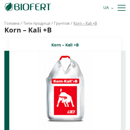
+38 068 484 81 81
UA
Замовити дзвінок
/
/
/
Головна
Типи продукції
Грунтові
Korn – Kali +B
Korn – Kali +B
Korn – Kali +B