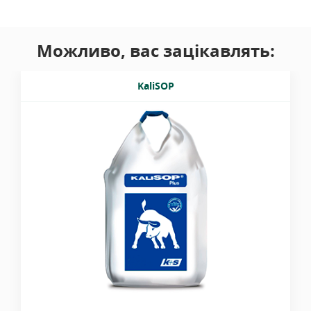
Можливо, вас зацікавлять:
KaliSOP
Гранульований сульфат калію