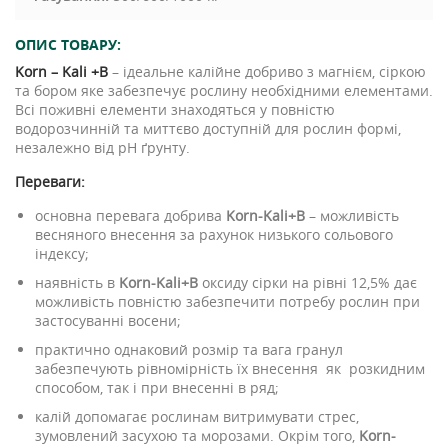
ОПИС ТОВАРУ:
Korn
–
Kali +B
– ідеальне калійне добриво з магнієм, сіркою
та бором яке забезпечує рослину необхідними елементами.
Всі поживні елементи знаходяться у повністю
водорозчинній та миттєво доступній для рослин формі,
незалежно від рН ґрунту.
Переваги:
основна перевага добрива
Korn-Kali+B
– можливість
весняного внесення за рахунок низького сольового
індексу;
наявність в
Korn-Kali+B
оксиду сірки на рівні 12,5% дає
можливість повністю забезпечити потребу рослин при
застосуванні восени;
практично однаковий розмір та вага гранул
забезпечують рівномірність їх внесення як розкидним
способом, так і при внесенні в ряд;
калій допомагає рослинам витримувати стрес,
зумовлений засухою та морозами. Окрім того,
Korn-