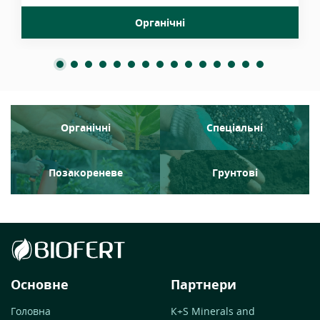
Органічні
Органічні
Спеціальні
Позакореневе
Грунтові
Основне
Партнери
Головна
К+S Minerals and